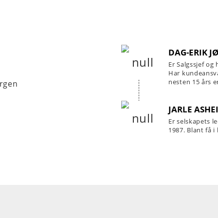
DAG-ERIK 
Er Salgssjef og
Har kundeansva
nesten 15 års er
ergen
JARLE ASHE
Er selskapets l
1987. Blant få i