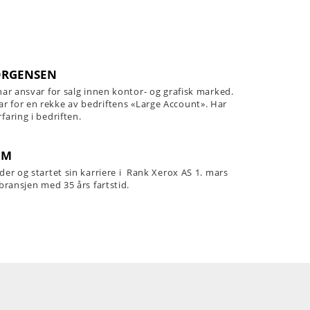
JØRGENSEN
 har ansvar for salg innen kontor- og grafisk marked.
r for en rekke av bedriftens «Large Account». Har
faring i bedriften.
IM
eder og startet sin karriere i Rank Xerox AS 1. mars
 bransjen med 35 års fartstid.