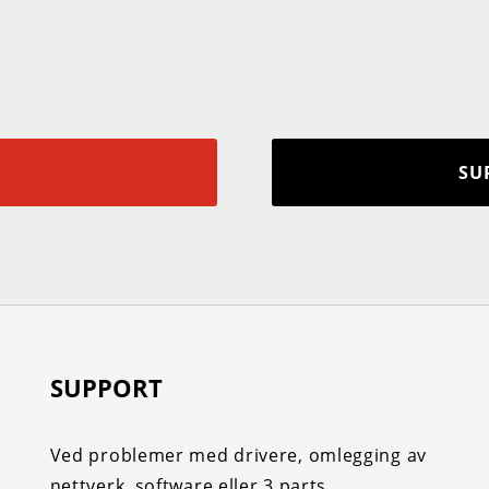
SU
SUPPORT
Ved problemer med drivere, omlegging av
nettverk, software eller 3 parts