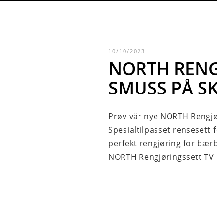
10/10/2023
NORTH RENGJ
SMUSS PÅ S
Prøv vår nye NORTH Rengjø
Spesialtilpasset renseset
perfekt rengjøring for bær
NORTH Rengjøringssett TV R