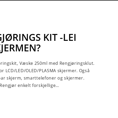
ØRINGS KIT -LEI
KJERMEN?
ringskit, Væske 250ml med Rengjøringsklut.
t for LCD/LED/OLED/PLASMA skjermer. Også
bar skjerm, smarttelefoner og skjermer.
engjør enkelt forskjellige…